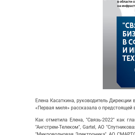
Елена Касаткина, руководитель Дирекции 
«Первая миля» рассказала о предстоящей в
Как отметила Елена, "Связь-2022" как г
"Ангстрем-Телеком", Gartel, АО "Спутнико
"Микроволновая Электроника", АО СМАРТС,