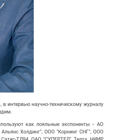
, в интервью научно-техническому журналу
идим.
используют как лояльные экспоненты − АО
й Альянс Холдинг", ООО "Корнинг СНГ", ООО
Сатис-ТЛ94, ОАО "СУПЕРТЕЛ", Телта, НИИР,