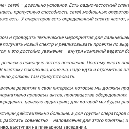
ие» сетей – довольно условное. Есть радиочастотный спек
ивать пропускную способность сетей мобильных операторо
уже есть. У операторов есть определенный спектр частот, и
ом и проводить технические мероприятия для дальнейшей
е получать новый спектр и реализовывать проекты по выд
я, и это достойно уважения – внутри компаний ведется б
ы решаем с помощью пятого поколения. Поэтому ждать поя
К шестому поколению, конечно, надо идти и стремиться вл
ельно должны там присутствовать.
авление развития и свои интересы, которые мы должны пр
нормативно-правовых актов, производства оборудования, т
определить целевую аудиторию, для которой мы будем раз
естиции действительно большие, а для группы операторов 
 работать совместно – направления для этого понятны, и
енко
, выступая на пленарном заседании.