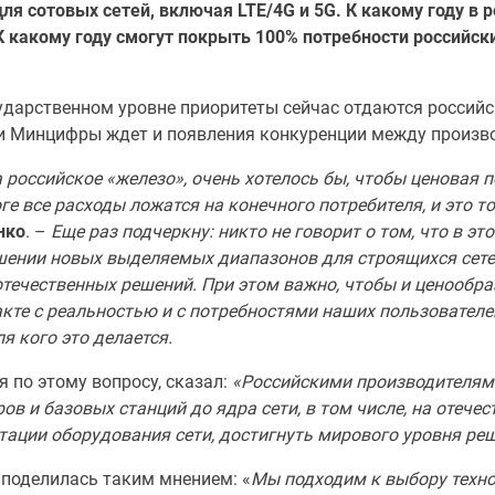
ля сотовых сетей, включая LTE/4G и 5G. К какому году в 
К какому году смогут покрыть 100% потребности российс
сударственном уровне приоритеты сейчас отдаются россий
ми Минцифры ждет и появления конкуренции между произв
 российское «железо», очень хотелось бы, чтобы ценовая
ге все расходы ложатся на конечного потребителя, и это 
нко
.
–
Еще раз подчеркну: никто не говорит о том, что в эт
шении новых выделяемых диапазонов для строящихся сетей
течественных решений. При этом важно, чтобы и ценообра
кте с реальностью и с потребностями наших пользователе
я кого это делается.
я по этому вопросу, сказал:
«Российскими производителям
ров и базовых станций до ядра сети, в том числе, на отеч
ации оборудования сети, достигнуть мирового уровня реш
 поделилась таким мнением: «
Мы подходим к выбору техно