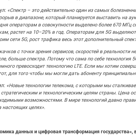
ул:
«Спектр – это действительно один из самых болезненн
прорыв в диапазоне, который планируется выставить на ау
одня операторам в совокупности выделено более 670 МГц с
кам, растет на 10–20% в год. Операторам для 5G выделяют 
оим сети 5G, рост трафика весь этот дополнительный спект
ачков с точки зрения сервисов, скоростей в реальности н
ле, больше спектра. Потому что сама по себе технология 5
амного превосходит технологию LTE. Если мы хотим совер
т, для того чтобы мы могли дать абоненту принципиально
л:
«Новые технологии телекома, с которыми мы сталкива
стратегическим и технологическим целям страны. Цена о
ходимыми возможностями. В мире технологий давно прави
а настоящих целях»
.
кономика данных и цифровая трансформация государства», 