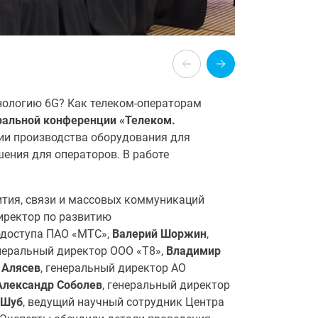
хнологию 6G? Как телеком-операторам
ральной конференции «Телеком.
ии производства оборудования для
шения для операторов. В работе
ития, связи и массовых коммуникаций
директор по развитию
одоступа ПАО «МТС»,
Валерий Шоржин
,
неральный директор
ООО «Т8»,
Владимир
 Алясев
, генеральный директор АО
лександр Соболев
, генеральный директор
 Шуб
, ведущий научный сотрудник Центра