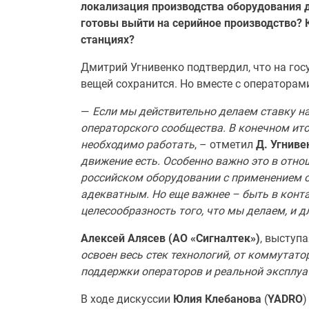
локализация производства оборудования д
готовы выйти на серийное производство? 
станциях?
Дмитрий Угнивенко подтвердил, что на го
вещей сохранится. Но вместе с оператора
—
Если мы действительно делаем ставку на
операторского сообщества. В конечном ито
необходимо работать
, – отметил
Д. Угниве
движение есть. Особенно важно это в отно
российском оборудовании с применением о
адекватным. Но еще важнее – быть в конта
целесообразность того, что мы делаем, и дл
Алексей Алясев
(АО «Сигналтек»)
, выступа
освоен весь стек технологий, от коммутато
поддержки операторов и реальной эксплуат
В ходе дискуссии
Юлия Клебанова
(
YADRO
)