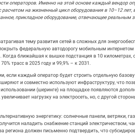
ости операторов. Именно на этой основе каждый вендор о
 с расчетом на жизненный цикл оборудования в 10–12 лет,
ванное, прикладное оборудование, отвечающее реальным 
трагивая тему развития сетей в сложных для энергообесп
покрыть федеральную автодорогу мобильным интернетом не 
а. Когда ближайшая к вышке подстанция в 10 километрах, 
70% трасс в 2025 году и 99,9% – к 2031.
и, если каждый оператор будет строить отдельную базову
асширяют и совместно используют инфраструктуру, что по
 использовании (шеринге) на площадке появляются допол
ы, увеличивает нагрузку на электросеть, но, с другой стор
ьтернативную энергетику: солнечные панели, ветряки, газ
 получится наладить снабжение станций электричеством, ч
ава региона должен письменно подтвердить, что субсидиро