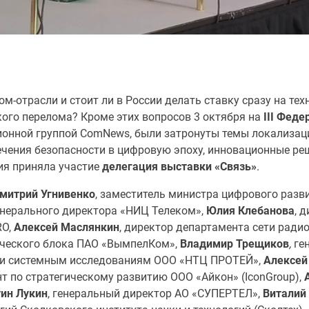
ом-отрасли и стоит ли в России делать ставку сразу на те
кого перелома? Кроме этих вопросов 3 октября на
III Феде
онной группой ComNews, были затронуты темы локализац
печения безопасности в цифровую эпоху, инновационные ре
ия приняла участие
делегация выставки «Связь»
.
митрий Угнивенко
, заместитель министра цифрового разв
генерального директора
«НИЦ Телеком»,
Юлия Клебанова
, 
O,
Алексей Маслянкин
, директор департамента сети ради
ического блока ПАО «ВымпелКом»,
Владимир Трещиков
,
ге
гу и системным исследованиям ООО «НТЦ ПРОТЕЙ»,
Алексей
нт по стратегическому развитию
ООО «Айкон»
(IconGroup),
А
ин Лукин
,
генеральный директор
АО «СУПЕРТЕЛ»,
Виталий