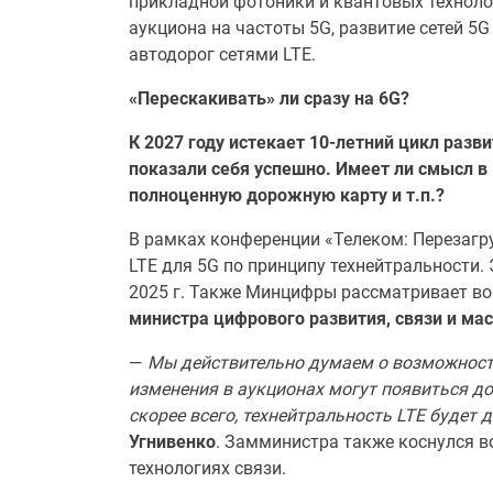
прикладной фотоники и квантовых технолог
аукциона на частоты 5G, развитие сетей 5
автодорог сетями LTE.
«Перескакивать» ли сразу на 6
G?
К 2027 году истекает 10-летний цикл разв
показали себя успешно. Имеет ли смысл в 
полноценную дорожную карту и т.п.?
В рамках конференции «Телеком: Перезагр
LTE для 5G по принципу технейтральности.
2025 г. Также Минцифры рассматривает во
министра цифрового развития, связи и м
—
Мы действительно думаем о возможности
изменения в аукционах могут появиться до
скорее всего, технейтральность LTE будет 
Угнивенко
. Замминистра также коснулся в
технологиях связи.