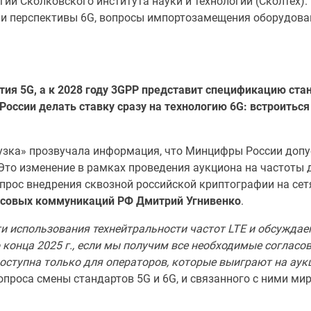
ий Сколковского института науки и технологий (Сколтех)
G и перспективы 6G, вопросы импортозамещения оборудован
ития 5G, а к 2028 году 3GPP представит спецификацию стан
России делать ставку сразу на технологию 6G: встроиться
узка»
прозвучала информация, что Минцифры России допу
 Это изменение в рамках проведения аукциона на частоты
прос внедрения сквозной российской криптографии на сет
ассовых коммуникаций РФ Дмитрий Угнивенко
.
 использования технейтральности частот LTE и
обсуждаем
 конца 2025
г., если мы получим все необходимые согласов
доступна только для операторов, которые выиграют на аук
опроса смены стандартов 5G и 6G, и связанного с ними ми