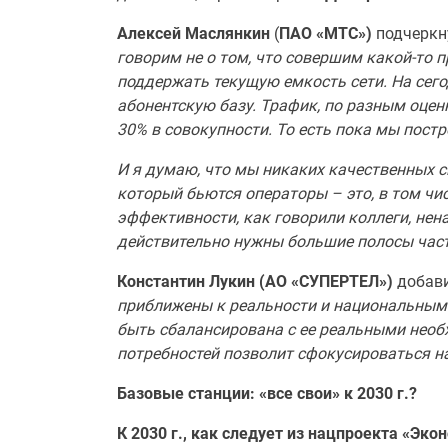
Алексей
Маслянкин
(
ПАО «МТС»)
подчеркн
говорим не о том, что совершим какой-то 
поддержать текущую емкость сети. На сег
абонентскую базу. Трафик, по разным оцен
30% в совокупности. То есть пока мы постр
И я думаю, что мы никаких качественных ск
который бьются операторы – это, в том чис
эффективности, как говорили коллеги, нен
действительно нужны большие полосы часто
Константин Лукин (АО «СУПЕРТЕЛ»)
добави
приближены к реальности и национальным 
быть сбалансирована с ее реальными необ
потребностей позволит сфокусироваться н
Базовые станции: «все свои» к 2030 г.?
К 2030 г., как следует из нацпроекта «Э