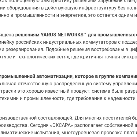
ак полноценную альтернативу решениям зарубежных вендоро
ции оборудования в действующую инфраструктуру без пол
енно в промышленности и энергетике, это остается одним
вящена
решениям YARUS NETWORKS™ для промышленных се
инейку российских индустриальных коммутаторов с подде
и резервирования. Подобные решения востребованы в циф
туре и технологических сетях, где критичны точная синх
промышленной автоматизации, которое в группе компан
включая отечественную распределенную систему управлен
асли это хорошо известный продукт: система была разраб
ефтехимии и промышленности, где требования к надежност
оизводственной составляющей. Для многих посетителей бы
производства. Сегодня «ЭКСАРА» располагает собственной
климатические испытания, многоуровневая проверка плат и