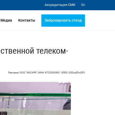
Аккредитация СМИ
En
Забронировать стенд
Медиа
Контакты
ственной телеком-
Реклама | ООО "ЭКСАРА" | ИНН: 9725000981 | ERID: 2SDnjd5nQ5Y