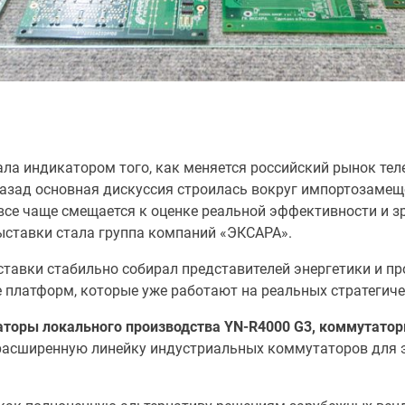
тала индикатором того, как меняется российский рынок т
назад основная дискуссия строилась вокруг импортозамещ
се чаще смещается к оценке реальной эффективности и зр
ыставки стала группа компаний «ЭКСАРА».
ставки стабильно собирал представителей энергетики и п
 платформ, которые уже работают на реальных стратегиче
торы локального производства YN-R4000 G3, коммутато
 расширенную линейку индустриальных коммутаторов для э