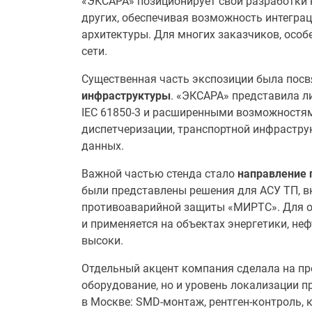
«ЭКСАРА» позиционирует свои разработки к
других, обеспечивая возможность интегра
архитектуры. Для многих заказчиков, особ
сети.
Существенная часть экспозиции была пос
инфраструктуры
. «ЭКСАРА» представила л
IEC 61850-3 и расширенными возможностям
диспетчеризации, транспортной инфраструк
данных.
Важной частью стенда стало
направление 
были представлены решения для АСУ ТП, 
противоаварийной защиты «МИРТС». Для отр
и применяется на объектах энергетики, н
высоки.
Отдельный акцент компания сделала на пр
оборудование, но и уровень локализации 
в Москве: SMD-монтаж, рентген-контроль, 