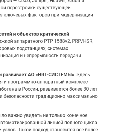
в — Cisco, Juniper, Huawei, Aruba и
ной перестройки существующей
 из ключевых факторов при модернизации
тей и объектов критической
ржкой аппаратного PTP 1588v2, PRP/HSR,
ровых подстанциях, системах
ронизация и непрерывность передачи
ий развивает АО «НВТ-СИСТЕМЫ»
. Здесь
ия и программно-аппаратный комплекс
отана в России, развивается более 30 лет
и и безопасности традиционно максимально
ло важно увидеть не только конечное
 автоматизированной линией полного цикла
 узлов. Такой подход становится все более