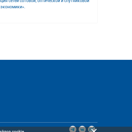
ция сетей сотовой, оптической и спутниковой
 экономики».
айлов cookie