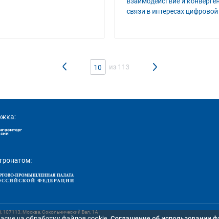
взаимодействие и конверген
связи в интересах цифровой
из 113
10
ржка:
тронатом:
107113, Москва, Сокольнический Вал, 1А
асие на обработку файлов cookie.
Cоглашение об использовании ф