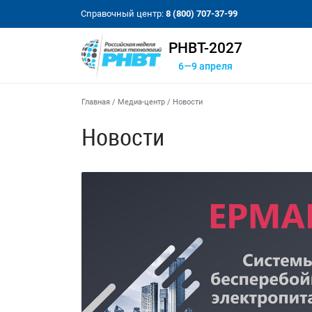
Справочный центр:
8 (800) 707-37-99
РНВТ-2027
6—9 апреля
Главная
/
Медиа-центр
/
Новости
Новости