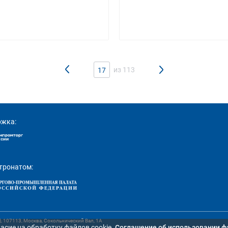
из 113
17
ржка:
тронатом:
107113, Москва, Сокольнический Вал, 1А
асие на обработку файлов cookie.
Cоглашение об использовании ф